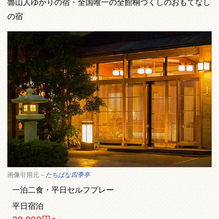
魯山人ゆかりの宿・全国唯一の全館桐づくしのおもてなし
の宿
画像引用元－
たちばな四季亭
一泊二食・平日セルフプレー
平日宿泊