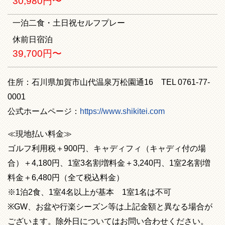
30,980円〜
一泊二食・土日祝セルフプレー
休前日宿泊
39,700円〜
住所：石川県加賀市山代温泉万松園通16 TEL 0761-77-
0001
公式ホームページ：
https://www.shikitei.com
≪現地払い料金≫
ゴルフ利用税＋900円、キャディフィ（キャディ付の場
合）＋4,180円、1室3名割増料金＋3,240円、1室2名割増
料金＋6,480円（全て税込料金）
※1泊2食、1室4名以上が基本 1室1名は不可
※GW、お盆や行楽シーズン等は上記金額と異なる場合が
ございます。除外日についてはお問い合わせください。